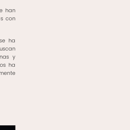
se han
as con
 se ha
buscan
rnas y
cos ha
mente