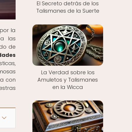
El Secreto detrás de los
Talismanes de la Suerte
por la
ta las
ndo de
dades
ticas,
rmosas
La Verdad sobre los
Amuletos y Talismanes
ía con
en la Wicca
estras