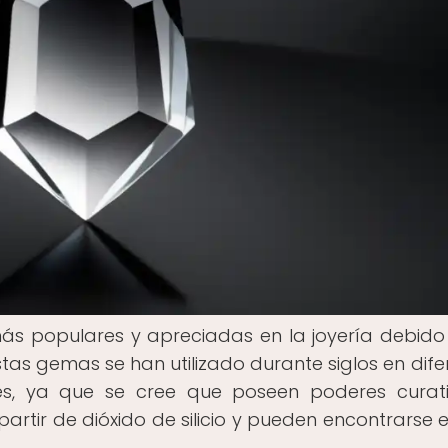
ás populares y apreciadas en la joyería debido
tas gemas se han utilizado durante siglos en dife
es, ya que se cree que poseen poderes curat
artir de dióxido de silicio y pueden encontrarse 