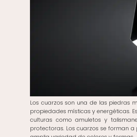
Los cuarzos son una de las piedras m
propiedades místicas y energéticas. Es
culturas como amuletos y talisman
protectoras. Los cuarzos se forman a p
amplia variedad de colores y formas.