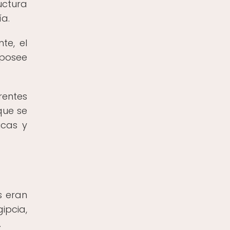
uctura
ía.
te, el
 posee
rentes
que se
icas y
s eran
ipcia,
.