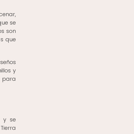
cenar,
que se
os son
as que
iseños
llos y
s para
) y se
Tierra