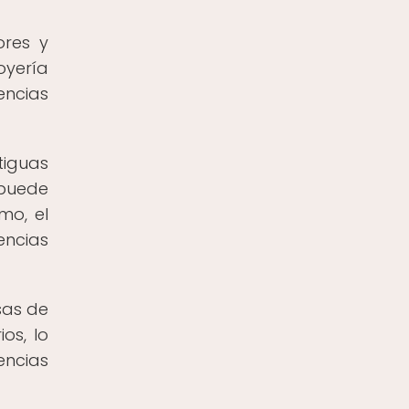
ores y
oyería
encias
tiguas
s puede
mo, el
encias
sas de
os, lo
encias