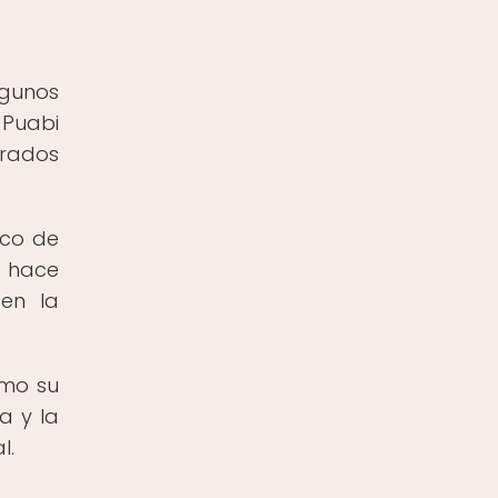
lgunos
 Puabi
trados
ico de
e hace
 en la
omo su
a y la
l.