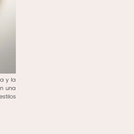
a y la
on una
stilos