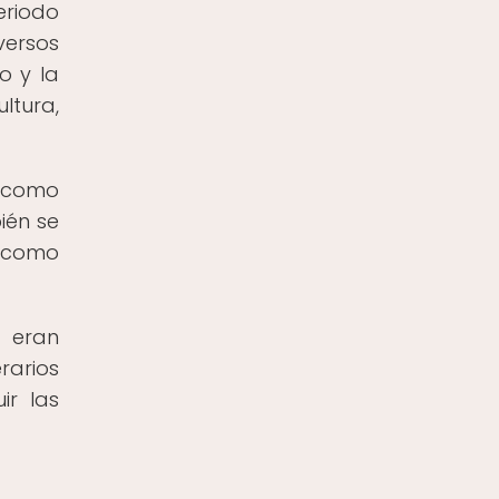
eriodo
versos
o y la
ltura,
s como
ién se
 como
 eran
rarios
ir las