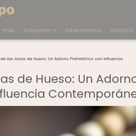
Inicio
Categorias
Sobre Nosotros
Contacto
 de las Joyas de Hueso: Un Adorno Prehistórico con Influencia
oyas de Hueso: Un Adorn
Influencia Contemporán