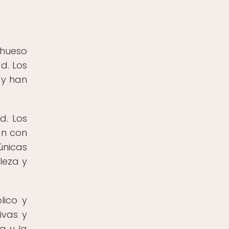
 hueso
d. Los
 y han
d. Los
an con
únicas
leza y
lico y
ivas y
a y la