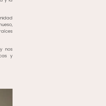
anidad
hueso,
raíces
 y nos
cas y