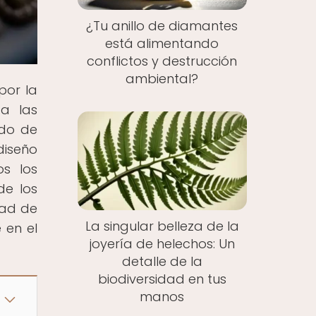
¿Tu anillo de diamantes
está alimentando
conflictos y destrucción
ambiental?
por la
ta las
ndo de
diseño
s los
de los
dad de
La singular belleza de la
 en el
joyería de helechos: Un
detalle de la
biodiversidad en tus
manos