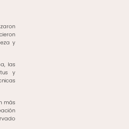
nzaron
cieron
leza y
a, las
tus y
cnicas
on más
eación
ervado