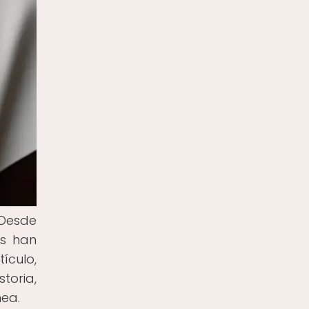
 Desde
as han
ículo,
toria,
nea.