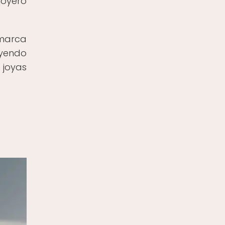
joyero
 marca
uyendo
 joyas