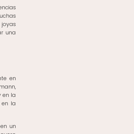
encias
muchas
 joyas
ar una
nte en
rmann,
 en la
 en la
nen un