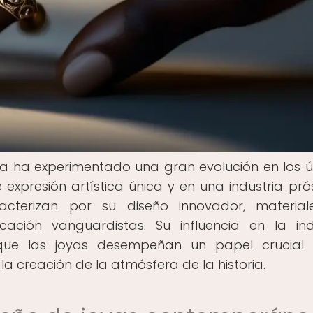
a ha experimentado una gran evolución en los ú
expresión artística única y en una industria pró
cterizan por su diseño innovador, material
cación vanguardistas. Su influencia en la ind
 que las joyas desempeñan un papel crucial 
la creación de la atmósfera de la historia.