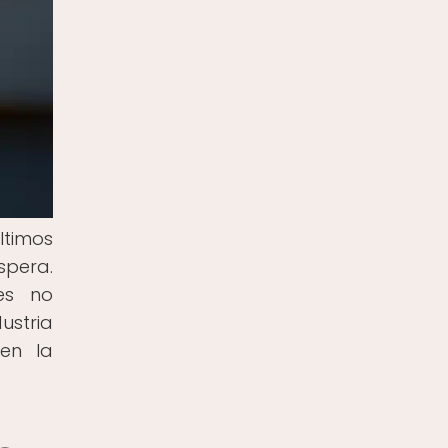
ltimos
spera.
es no
ustria
en la