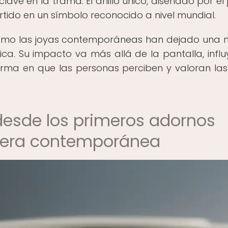
ave en la trama. El anillo único, diseñado por el 
tido en un símbolo reconocido a nivel mundial.
 cómo las joyas contemporáneas han dejado una
fica. Su impacto va más allá de la pantalla, infl
rma en que las personas perciben y valoran las
: desde los primeros adornos
a era contemporánea