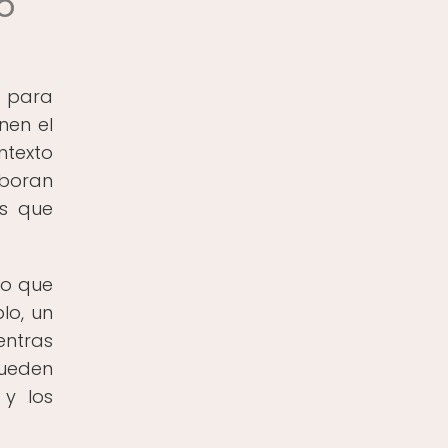
o
 para
nen el
ntexto
boran
as que
no que
lo, un
entras
pueden
 y los