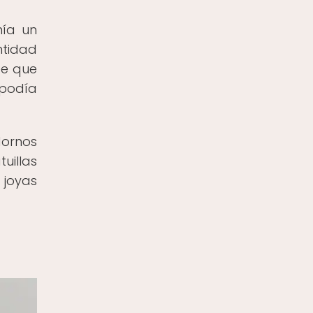
nía un
ntidad
ee que
 podía
dornos
uillas
 joyas