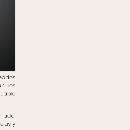
reados
an los
luable
rmado,
cias y