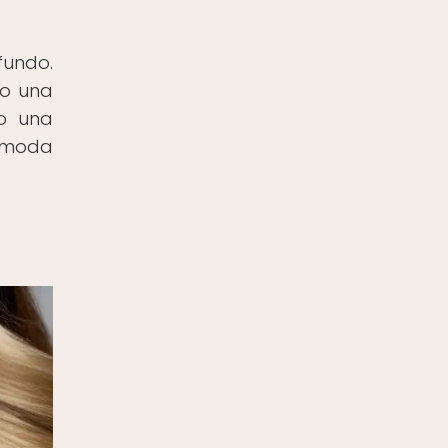
fundo.
 o una
so una
e moda