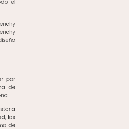
odo el
venchy
venchy
diseño
ar por
rma de
ona.
storia
d, las
rma de