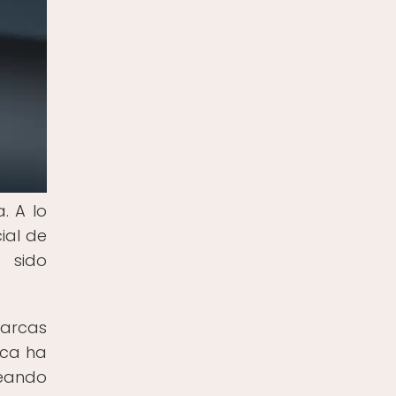
. A lo
cial de
 sido
marcas
rca ha
reando