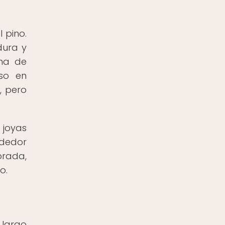
 pino.
dura y
ma de
so en
, pero
 joyas
ededor
orada,
o.
 largo