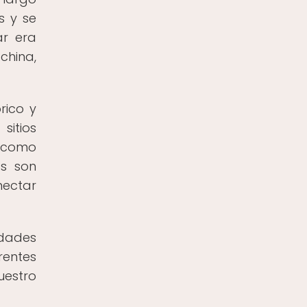
s y se
ar era
china,
rico y
itios
í como
as son
nectar
edades
rentes
uestro