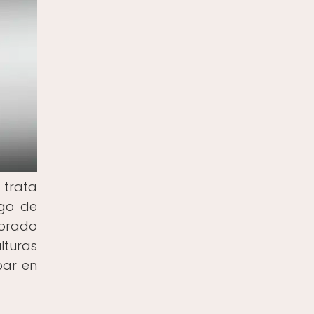
 trata
rgo de
dorado
lturas
bar en