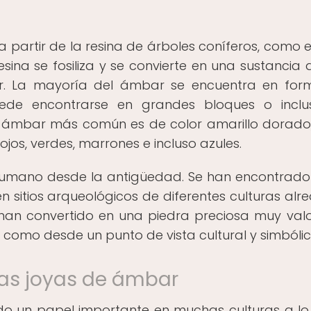
partir de la resina de árboles coníferos, como el
esina se fosiliza y se convierte en una sustancia 
r. La mayoría del ámbar se encuentra en for
ede encontrarse en grandes bloques o inclu
 El ámbar más común es de color amarillo dorado
os, verdes, marrones e incluso azules.
r humano desde la antigüedad. Se han encontrado
 sitios arqueológicos de diferentes culturas alr
 han convertido en una piedra preciosa muy val
 como desde un punto de vista cultural y simbólic
las joyas de ámbar
 un papel importante en muchas culturas a lo