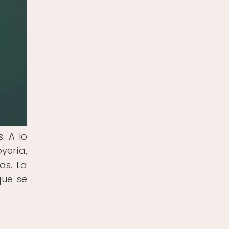
. A lo
yería,
as. La
que se