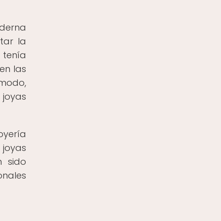
oderna
tar la
 tenía
 en las
 modo,
 joyas
oyería
 joyas
n sido
onales