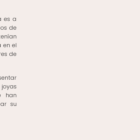
a es a
los de
tenían
 en el
res de
.
sentar
 joyas
se han
sar su