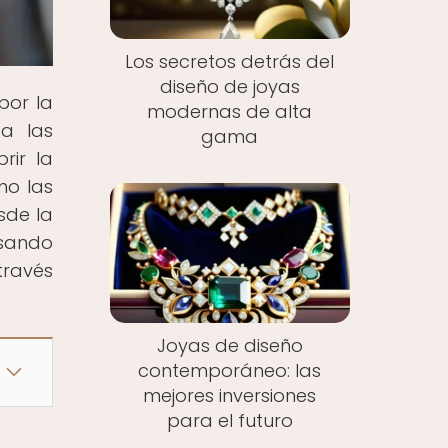
Los secretos detrás del
diseño de joyas
por la
modernas de alta
ta las
gama
rir la
mo las
sde la
asando
través
Joyas de diseño
contemporáneo: las
mejores inversiones
para el futuro