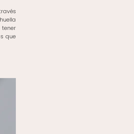
través
huella
 tener
as que