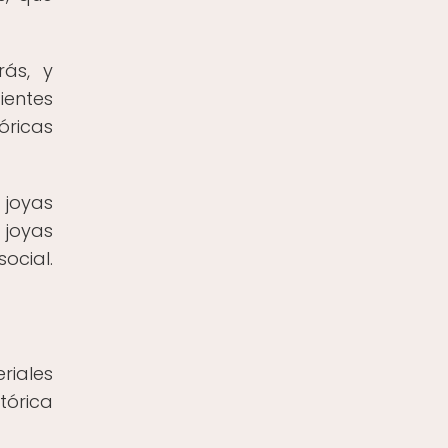
rás, y
ientes
óricas
 joyas
 joyas
ocial.
riales
tórica