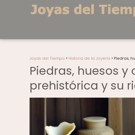
Joyas del Tiempo
Historia de la Joyería
Piedras, h
Piedras, huesos y 
prehistórica y su 