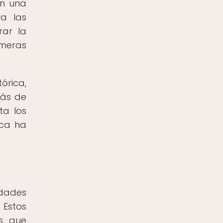
an una
ra las
rar la
imeras
órica,
rás de
ta los
ica ha
edades
 Estos
s, que