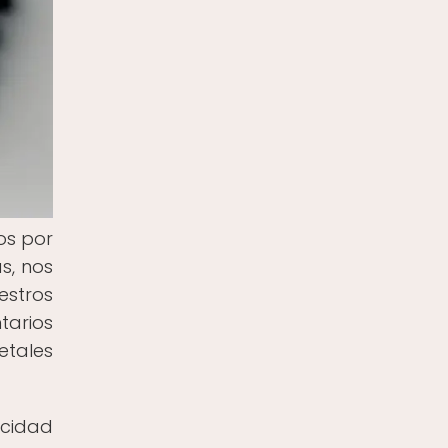
os por
s, nos
estros
tarios
etales
acidad