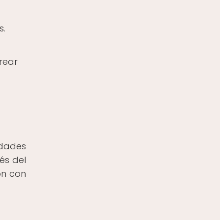
s.
rear
edades
és del
ón con