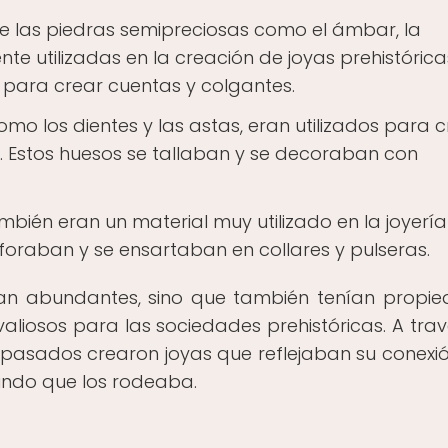
e las piedras semipreciosas como el ámbar, la
te utilizadas en la creación de joyas prehistórica
n para crear cuentas y colgantes.
mo los dientes y las astas, eran utilizados para c
. Estos huesos se tallaban y se decoraban con
ién eran un material muy utilizado en la joyería
rforaban y se ensartaban en collares y pulseras.
eran abundantes, sino que también tenían propi
valiosos para las sociedades prehistóricas. A trav
epasados crearon joyas que reflejaban su conexi
undo que los rodeaba.