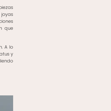
piezas
 joyas
ciones
en que
. A lo
atus y
diendo