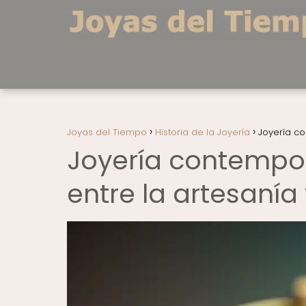
Joyas del Tiempo
Historia de la Joyería
Joyería co
Joyería contempor
entre la artesanía