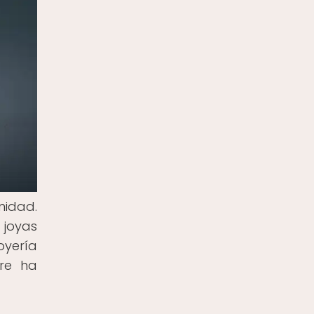
nidad.
 joyas
oyería
re ha