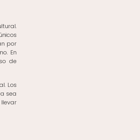
tural.
únicos
an por
no. En
uso de
l. Los
ya sea
llevar