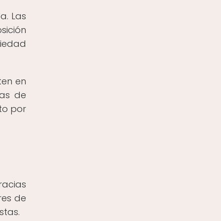
a. Las
sición
ciedad
ten en
zas de
to por
racias
res de
stas.